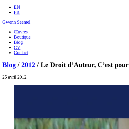
EN
FR
Gwenn Seemel
Œuvres
Boutique
Blog
CV
Contact
Blog
/
2012
/ Le Droit d’Auteur, C’est pour
25 avril 2012