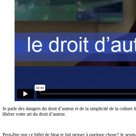
Je parle des dangers du droit d’auteur et de la simplicité de la cultur
libérer votre art du droit d’auteur.
Peut-être que ce billet de blog te fait penser à quelque chose? Je serais