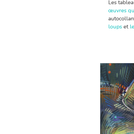
Les tablea
œuvres qu
autocollan
loups
et
l