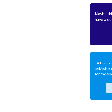
Maybe thi
have a que
To receive
publish a 
for my spe