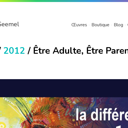
Seemel
Œuvres
Boutique
Blog
/
2012
/ Être Adulte, Être Pare