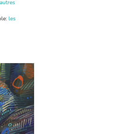
’autres
ble:
les