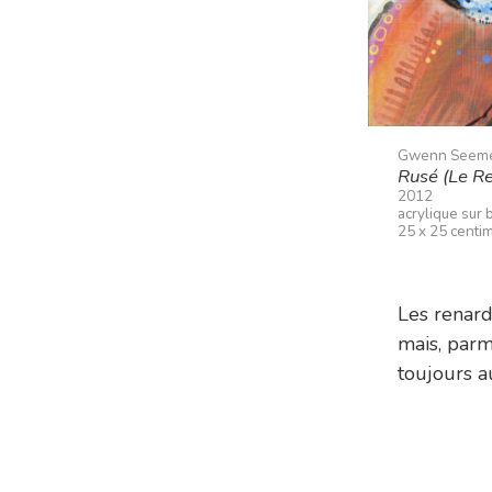
Gwenn Seem
Rusé (Le R
2012
acrylique sur 
25 x 25 centi
Les renard
mais, parm
toujours au