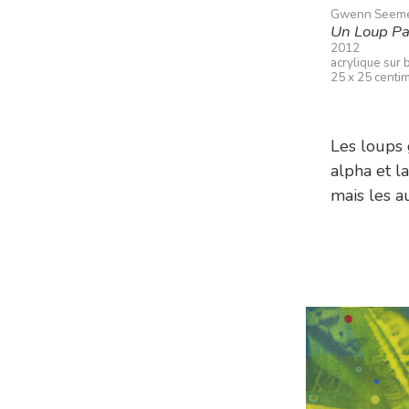
Gwenn Seem
Un Loup Pas
2012
acrylique sur 
25 x 25 centi
Les loups 
alpha et l
mais les a