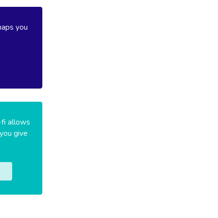
haps you
-fi allows
 you give