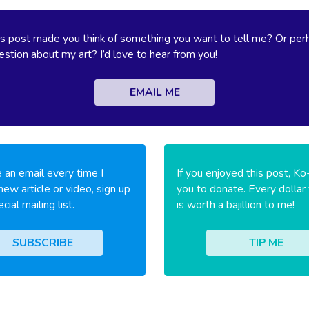
s post made you think of something you want to tell me? Or per
stion about my art? I’d love to hear from you!
EMAIL ME
 an email every time I
If you enjoyed this post, Ko
new article or video, sign up
you to donate. Every dollar
cial mailing list.
is worth a bajillion to me!
SUBSCRIBE
TIP ME