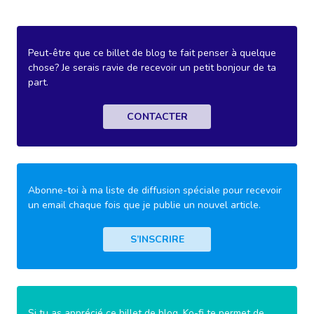
Peut-être que ce billet de blog te fait penser à quelque
chose? Je serais ravie de recevoir un petit bonjour de ta
part.
CONTACTER
Abonne-toi à ma liste de diffusion spéciale pour recevoir
un email chaque fois que je publie un nouvel article.
S’INSCRIRE
Si tu as apprécié ce billet de blog, Ko-fi te permet de