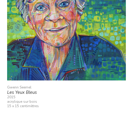
Gwenn Seemel
Les Yeux Bleus
2015
acrylique sur bois
15 x 15 centimètres