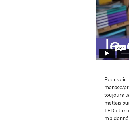
Pour voir 
menace/pro
toujours l
mettais su
TED et moi
m’a donné l