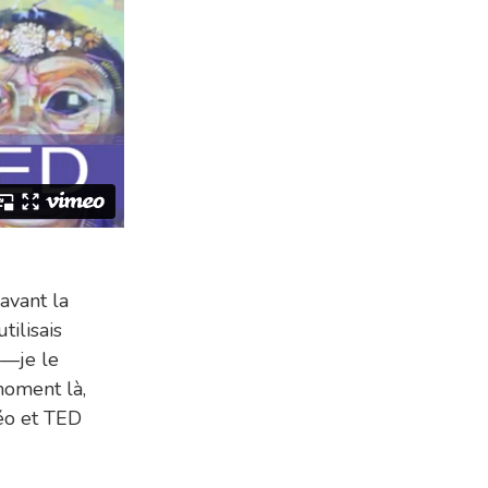
 avant la
ilisais
e—je le
moment là,
déo et TED