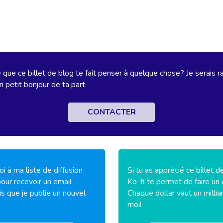
que ce billet de blog te fait penser à quelque chose? Je serais r
n petit bonjour de ta part.
CONTACTER
i à ma liste de diffusion
Si tu as apprécié ce billet d
our recevoir un email
Ko-fi te permet de faire un 
is que je publie un nouvel
Chaque dollar vaut un millia
moi!