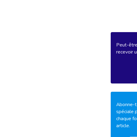
Peut-être 
recevoir u
Abonne-to
spéciale p
chaque fo
article.