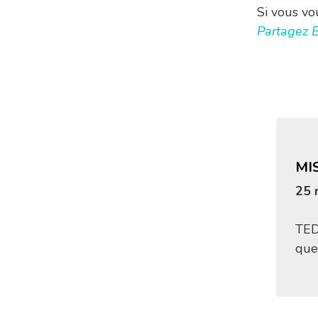
Si vous vo
Partagez 
MI
25 
TED
que 