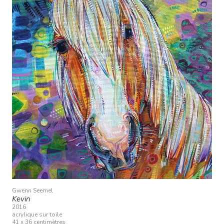
Gwenn Seemel
Kevin
2016
acrylique sur toile
41 x 36 centimètres