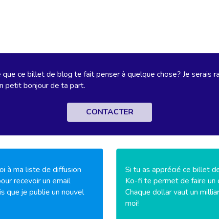
que ce billet de blog te fait penser à quelque chose? Je serais r
n petit bonjour de ta part.
CONTACTER
i à ma liste de diffusion
Si tu as apprécié ce billet d
our recevoir un email
Ko-fi te permet de faire un 
is que je publie un nouvel
Chaque dollar vaut un millia
moi!