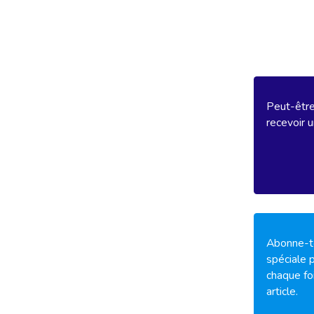
Peut-être 
recevoir u
Abonne-to
spéciale p
chaque fo
article.