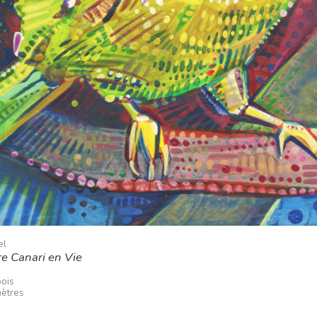
el
e Canari en Vie
bois
mètres