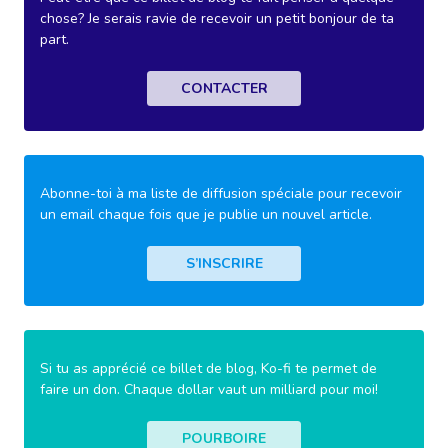
chose? Je serais ravie de recevoir un petit bonjour de ta
part.
CONTACTER
Abonne-toi à ma liste de diffusion spéciale pour recevoir
un email chaque fois que je publie un nouvel article.
S’INSCRIRE
Si tu as apprécié ce billet de blog, Ko-fi te permet de
faire un don. Chaque dollar vaut un milliard pour moi!
POURBOIRE