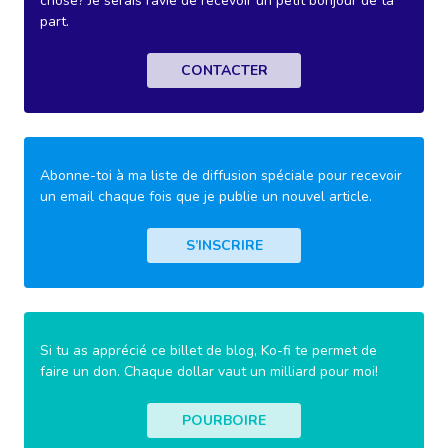
chose? Je serais ravie de recevoir un petit bonjour de ta
part.
CONTACTER
Abonne-toi à ma liste de diffusion spéciale pour recevoir
un email chaque fois que je publie un nouvel article.
S’INSCRIRE
Si tu as apprécié ce billet de blog, Ko-fi te permet de
faire un don. Chaque dollar vaut un milliard pour moi!
POURBOIRE