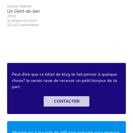
Gwenn Seemel
Un Dent-de-lion
2018
acrylique sur bois
10 x 10 centimètres
Peut-être que ce billet de blog te fait penser à quelque
chose? Je serais ravie de recevoir un petit bonjour de ta
part.
CONTACTER
Abonne-toi à ma liste de diffusion spéciale pour recevoir