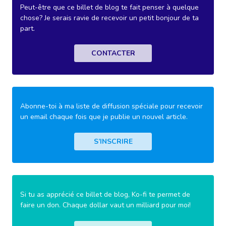
Peut-être que ce billet de blog te fait penser à quelque
chose? Je serais ravie de recevoir un petit bonjour de ta
part.
CONTACTER
Abonne-toi à ma liste de diffusion spéciale pour recevoir
un email chaque fois que je publie un nouvel article.
S’INSCRIRE
Si tu as apprécié ce billet de blog, Ko-fi te permet de
faire un don. Chaque dollar vaut un milliard pour moi!