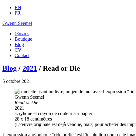
EN
FR
Gwenn Seemel
Œuvres
Boutique
Blog
CV
Contact
Blog
/
2021
/ Read or Die
5 octobre 2021
Gwenn Seemel
Read or Die
2021
acrylique et crayon de couleur sur papier
28 x 18 centimètres
(L’œuvre originale est déjà vendue, mais, pour acheter des impr
L’expression anglophone “ride or die” est l’inspiration pour cette imag