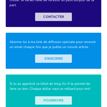
chose? Je serais ravie de recevoir un petit bonjour de ta
part.
CONTACTER
Abonne-toi à ma liste de diffusion spéciale pour recevoir
un email chaque fois que je publie un nouvel article.
S’INSCRIRE
Si tu as apprécié ce billet de blog, Ko-fi te permet de
faire un don. Chaque dollar vaut un milliard pour moi!
POURBOIRE