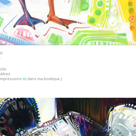
el
r
oile
mètres
 impressions
ici
dans ma boutique.)