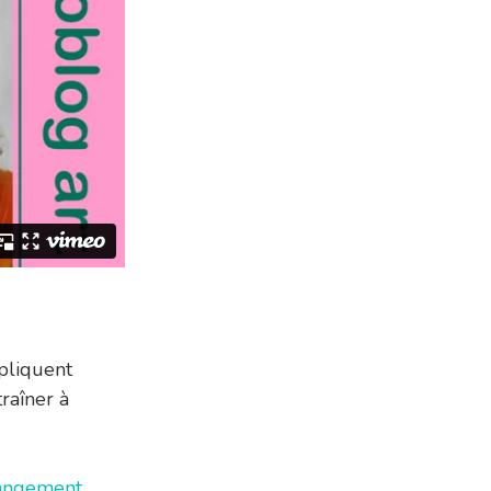
xpliquent
raîner à
hangement
,