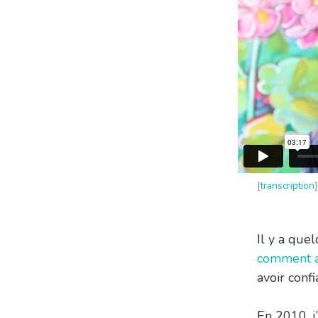
[
transcription
]
Il y a quel
comment a
avoir confi
En 2010, j’