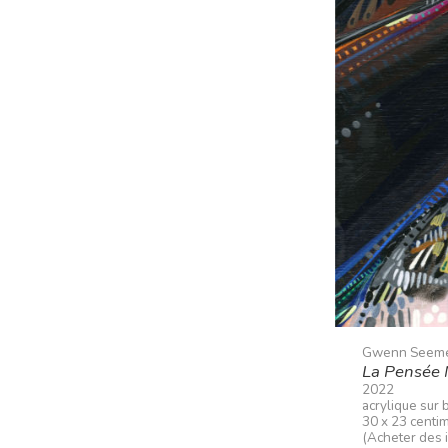
Gwenn Seem
La Pensée N
2022
acrylique sur 
30 x 23 centi
(Acheter des