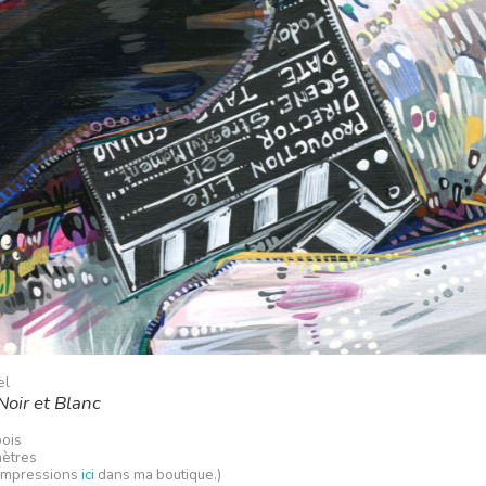
el
oir et Blanc
bois
mètres
 impressions
ici
dans ma boutique.)