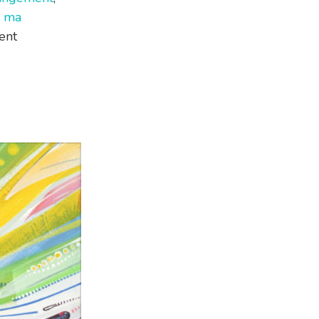
i
ma
ent