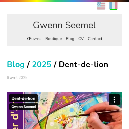
EN
FR
Gwenn Seemel
Œuvres
Boutique
Blog
CV
Contact
Blog
/
2025
/ Dent-de-lion
8 avril 2025