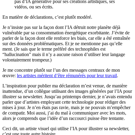
pas d’IA générative pour ses créations artistiques, ses
vidéos, ou ses écrits.
En matière de déclarations, c’est plutôt modéré.
Je n’insiste pas sur la façon dont l’IA détruit notre planète déjà
vulnérable par sa consommation énergétique exorbitante. J’évite de
parler de la façon dont elle renforce les biais, car elle a été entraînée
sur des données problématiques. Et je ne mentionne pas qu’elle
ment. (Je sais que le terme préféré des technophiles est
“hallucination” mais il n’y a aucune raison d’utiliser leur langage
volontairement trompeur.)
Je me concentre plutôt sur l’un des messages centraux de mon
œuvre:
les artistes méritent d’être rémunérés pour leur travail
.
L’inspiration pour publier ma déclaration m’est venue, de manière
inattendue, d’un collègue utilisant des images générées par l’IA pour
illustrer sa newsletter. Jusqu’au printemps dernier, je n’avais entendu
parler que d’artistes employant cette technologie pour rédiger des
mises à jour. Je n’en étais pas ravie, mais je ne pouvais m’empêcher
de compatir. Moi aussi, j’ai du mal à communiquer avec les mots,
alors je comprends que l’idée d’un raccourci puisse être tentante.
Ceci dit, un artiste visuel qui utilise l’IA pour illustrer sa newsletter,
c’est une toute autre histoire.