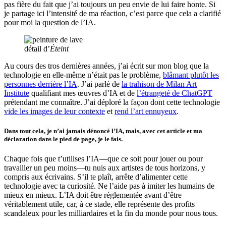
pas fière du fait que j’ai toujours un peu envie de lui faire honte. Si
je partage ici l’intensité de ma réaction, c’est parce que cela a clarifié
pour moi la question de l’IA.
détail d’
Éteint
Au cours des tros dernières années, j’ai écrit sur mon blog que la
technologie en elle-même n’était pas le problème,
blâmant plutôt les
personnes derrière l’IA
. J’ai parlé de
la trahison de Milan Art
Institute
qualifiant mes œuvres d’IA et de
l’étrangeté de ChatGPT
prétendant me connaître. J’ai déploré la façon dont cette technologie
vide les images de leur contexte
et
rend l’art ennuyeux
.
Dans tout cela, je n’ai jamais dénoncé l’IA, mais, avec cet article et ma
déclaration dans le pied de page, je le fais.
Chaque fois que t’utilises l’IA—que ce soit pour jouer ou pour
travailler un peu moins—tu nuis aux artistes de tous horizons, y
compris aux écrivains. S’il te plaît, arrête d’alimenter cette
technologie avec ta curiosité. Ne l’aide pas à imiter les humains de
mieux en mieux. L’IA doit être réglementée avant d’être
véritablement utile, car, à ce stade, elle représente des profits
scandaleux pour les milliardaires et la fin du monde pour nous tous.