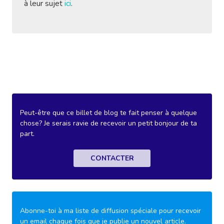
à leur sujet
ici
.
Peut-être que ce billet de blog te fait penser à quelque
chose? Je serais ravie de recevoir un petit bonjour de ta
part.
CONTACTER
Abonne-toi à ma liste de diffusion spéciale pour recevoir
un email chaque fois que je publie un nouvel article.