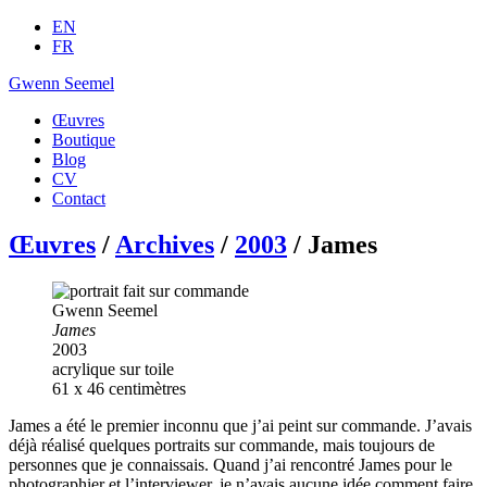
EN
FR
Gwenn Seemel
Œuvres
Boutique
Blog
CV
Contact
Œuvres
/
Archives
/
2003
/ James
Gwenn Seemel
James
2003
acrylique sur toile
61 x 46 centimètres
James a été le premier inconnu que j’ai peint sur commande. J’avais
déjà réalisé quelques portraits sur commande, mais toujours de
personnes que je connaissais. Quand j’ai rencontré James pour le
photographier et l’interviewer, je n’avais aucune idée comment faire.