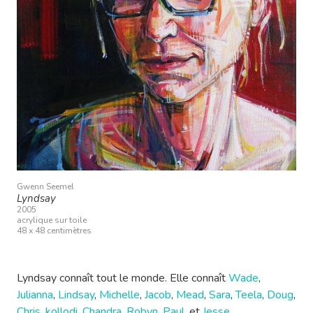
Gwenn Seemel
Lyndsay
2005
acrylique sur toile
48 x 48 centimètres
Lyndsay connaît tout le monde. Elle connaît
Wade
,
Julianna
,
Lindsay
,
Michelle
,
Jacob
,
Mead
,
Sara
,
Teela
,
Doug
,
Chris
,
kollodi
,
Chandra
,
Robyn
,
Paul
, et
Jesse
.