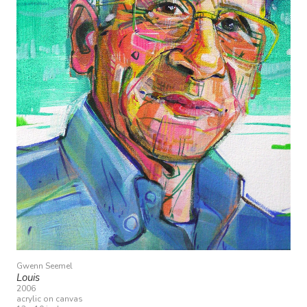
Gwenn Seemel
Louis
2006
acrylic on canvas