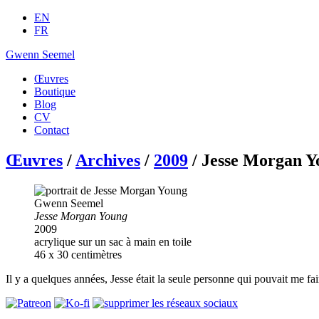
EN
FR
Gwenn Seemel
Œuvres
Boutique
Blog
CV
Contact
Œuvres
/
Archives
/
2009
/ Jesse Morgan Y
Gwenn Seemel
Jesse Morgan Young
2009
acrylique sur un sac à main en toile
46 x 30 centimètres
Il y a quelques années, Jesse était la seule personne qui pouvait me fair