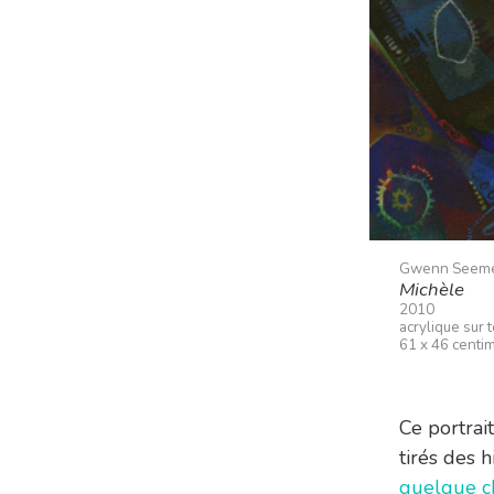
Gwenn Seem
Michèle
2010
acrylique sur t
61 x 46 centi
Ce portrai
tirés des 
quelque c