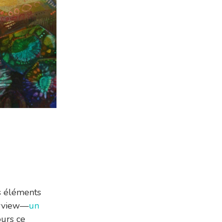
es éléments
erview—
un
urs ce