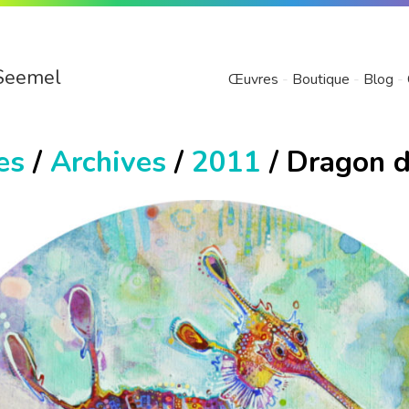
Seemel
Œuvres
Boutique
Blog
es
/
Archives
/
2011
/ Dragon 