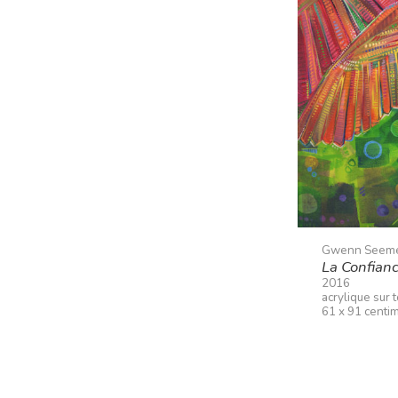
Gwenn Seem
La Confianc
2016
acrylique sur t
61 x 91 centi