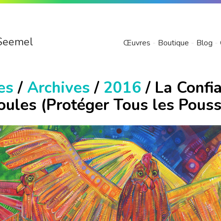
Seemel
Œuvres
Boutique
Blog
es
/
Archives
/
2016
/ La Confi
oules (Protéger Tous les Pouss