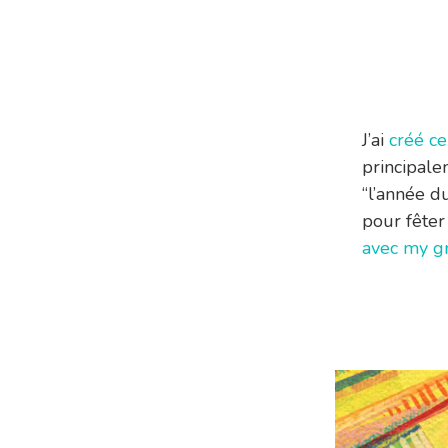
J’ai
créé ce
principale
“l’année du
pour fêter 
avec my g