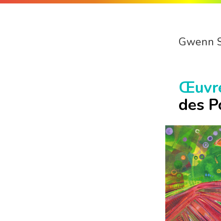
Gwenn 
Œuvr
des P