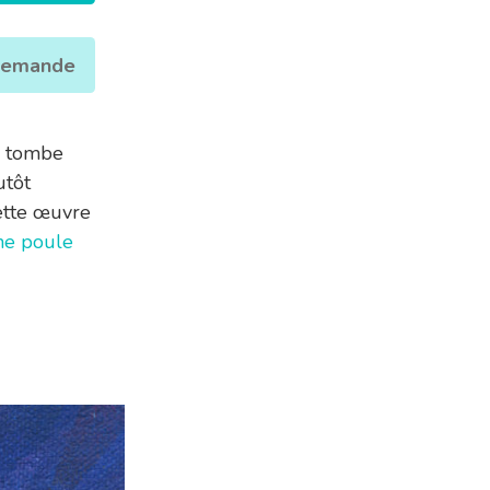
 demande
i tombe
utôt
cette œuvre
ne poule