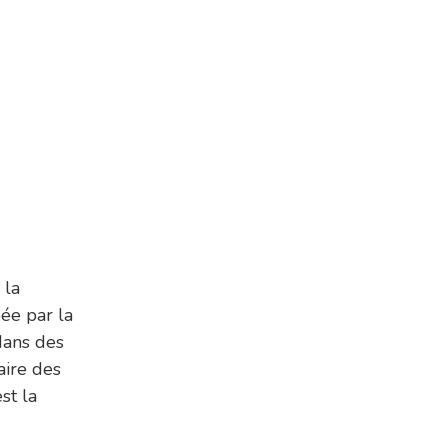
 la
ée par la
dans des
aire des
st la