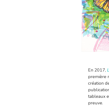
En 2017,
première m
création d
publicati
tableaux 
preuve.