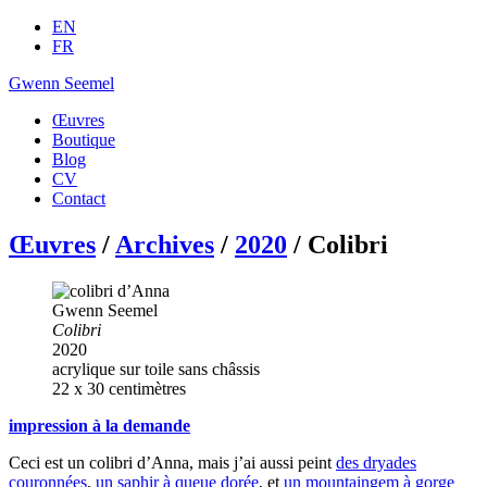
EN
FR
Gwenn Seemel
Œuvres
Boutique
Blog
CV
Contact
Œuvres
/
Archives
/
2020
/ Colibri
Gwenn Seemel
Colibri
2020
acrylique sur toile sans châssis
22 x 30 centimètres
impression à la demande
Ceci est un colibri d’Anna, mais j’ai aussi peint
des dryades
couronnées
,
un saphir à queue dorée
, et
un mountaingem à gorge