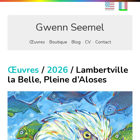
EN
FR
Gwenn Seemel
Œuvres
Boutique
Blog
CV
Contact
Œuvres
/
2026
/ Lambertville
la Belle, Pleine d’Aloses