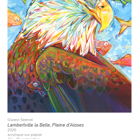
Gwenn Seemel
Lambertville la Belle, Pleine d’Aloses
2026
acrylique sur papier