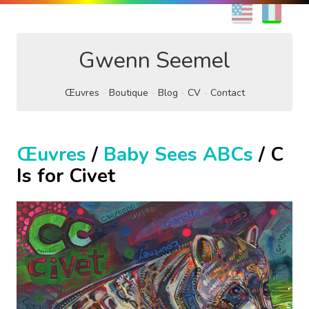
EN
FR
Gwenn Seemel
Œuvres
Boutique
Blog
CV
Contact
Œuvres
/
Baby Sees ABCs
/ C
Is for Civet