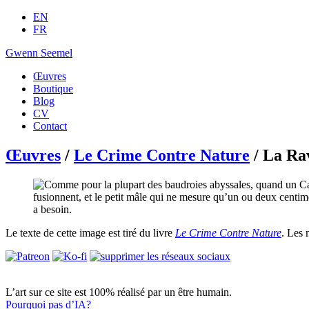
EN
FR
Gwenn Seemel
Œuvres
Boutique
Blog
CV
Contact
Œuvres
/
Le Crime Contre Nature
/ La Rav
Le texte de cette image est tiré du livre
Le Crime Contre Nature
. Les 
L’art sur ce site est 100% réalisé par un être humain.
Pourquoi pas d’IA?