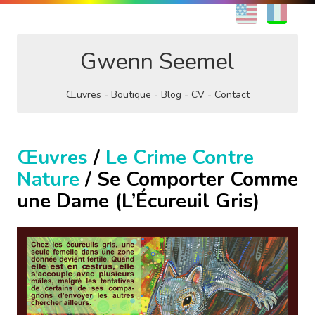
EN
FR
Gwenn Seemel
Œuvres
Boutique
Blog
CV
Contact
Œuvres
/
Le Crime Contre
Nature
/ Se Comporter Comme
une Dame (L’Écureuil Gris)