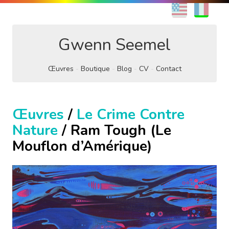
EN
FR
Gwenn Seemel
Œuvres
Boutique
Blog
CV
Contact
Œuvres
/
Le Crime Contre
Nature
/ Ram Tough (Le
Mouflon d’Amérique)