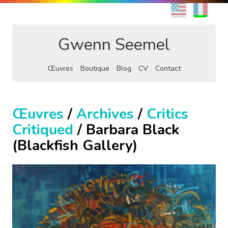
EN
FR
Gwenn Seemel
Œuvres
Boutique
Blog
CV
Contact
Œuvres
/
Archives
/
Critics
Critiqued
/ Barbara Black
(Blackfish Gallery)