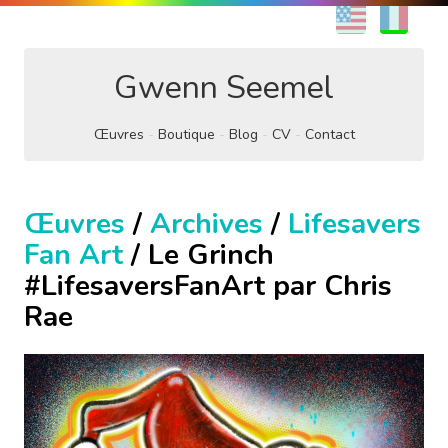
EN
FR
Gwenn Seemel
Œuvres
Boutique
Blog
CV
Contact
Œuvres
/
Archives
/
Lifesavers
Fan Art
/ Le Grinch
#LifesaversFanArt par Chris
Rae