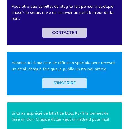
Peut-être que ce billet de blog te fait penser à quelque
chose? Je serais ravie de recevoir un petit bonjour de ta
part.
CONTACTER
Abonne-toi à ma liste de diffusion spéciale pour recevoir
un email chaque fois que je publie un nouvel article.
S’INSCRIRE
Si tu as apprécié ce billet de blog, Ko-fi te permet de
faire un don. Chaque dollar vaut un milliard pour moi!