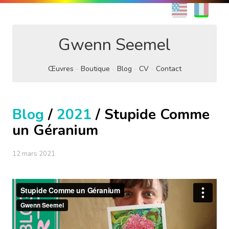
EN
FR
Gwenn Seemel
Œuvres
Boutique
Blog
CV
Contact
Blog
/
2021
/ Stupide Comme
un Géranium
12 mars 2021