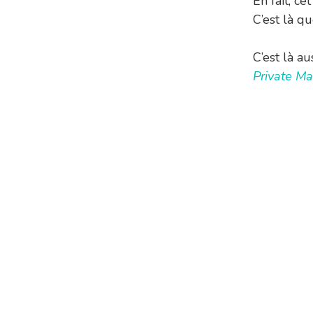
En fait, ce
C’est là qu
C’est là au
Private M