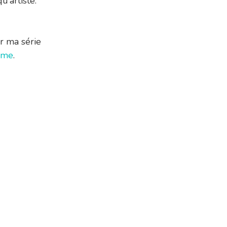
u’artiste.
r ma série
emme
.