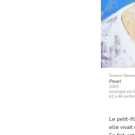
Gwenn Seem
Pearl
2003
acrylique sur t
61 x 46 centi
Le petit-f
elle vivait