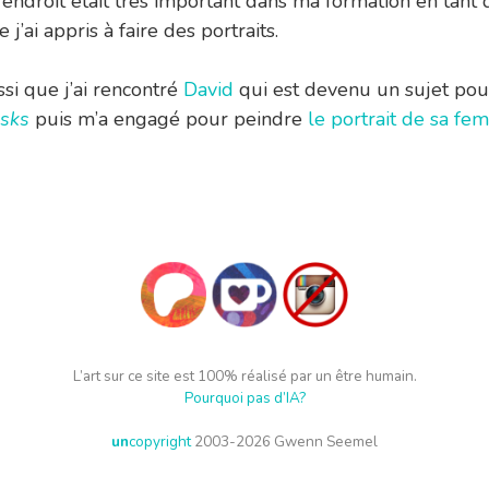
t endroit était très important dans ma formation en tant q
e j’ai appris à faire des portraits.
ssi que j’ai rencontré
David
qui est devenu un sujet pou
asks
puis m’a engagé pour peindre
le portrait de sa f
L’art sur ce site est 100% réalisé par un être humain.
Pourquoi pas d’IA?
un
copyright
2003-2026 Gwenn Seemel