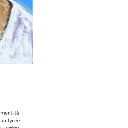
moment-là
 au lycée.