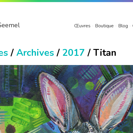
Seemel
Œuvres
Boutique
Blog
es
/
Archives
/
2017
/ Titan