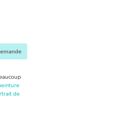
 demande
 beaucoup
einture
rtrait de