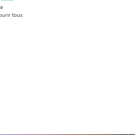
a
ourir tous