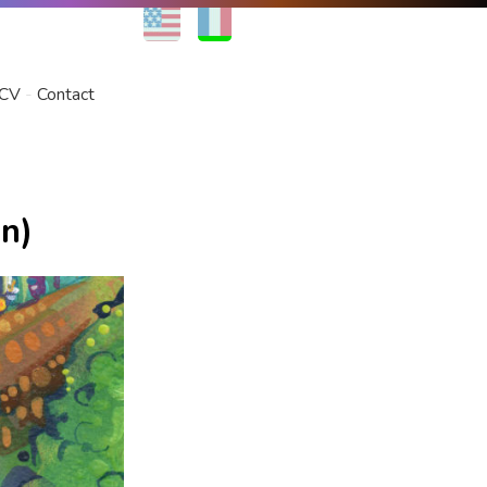
EN
FR
CV
Contact
n)