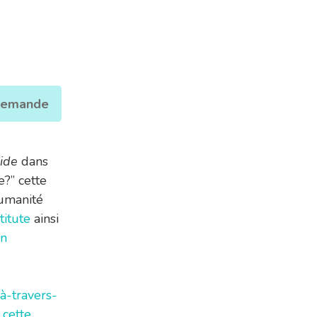
 demande
uide
dans
e?” cette
humanité
titute
ainsi
on
-travers-
t
cette