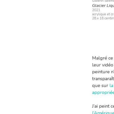
Gwenn Seem
Glacier Li
2021
acrylique et c
28 x 18 centi
Malgré ce 
leur vidéo
peinture n
transparaît
que sur
la
approprié
J’ai peint
l’Amériqu