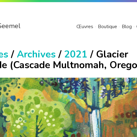
Seemel
Œuvres
Boutique
Blog
es
/
Archives
/
2021
/ Glacier
de (Cascade Multnomah, Orego