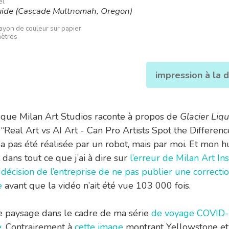
el
quide (Cascade Multnomah, Oregon)
rayon de couleur sur papier
mètres
impression à la
que Milan Art Studios raconte à propos de
Glacier Liq
 “Real Art vs AI Art - Can Pro Artists Spot the Differenc
’a pas été réalisée par un robot, mais par moi. Et mon 
 dans tout ce que j’ai à dire sur
l’erreur de Milan Art Ins
 décision de l’entreprise de ne pas publier une correcti
e
avant que la vidéo n’ait été vue 103 000 fois.
 ce paysage dans le cadre de ma série
de voyage COVID-à
e
. Contrairement à
cette image
montrant Yellowstone e